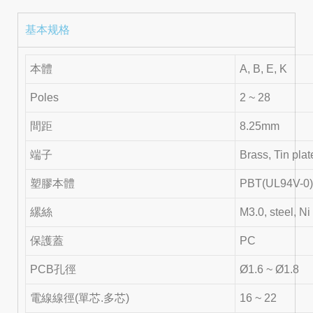
基本规格
本體
A, B, E, K
Poles
2 ~ 28
間距
8.25mm
端子
Brass, Tin plat
塑膠本體
PBT(UL94V-0)
縲絲
M3.0, steel, Ni
保護蓋
PC
PCB孔徑
Ø1.6 ~ Ø1.8
電線線徑(單芯.多芯)
16 ~ 22