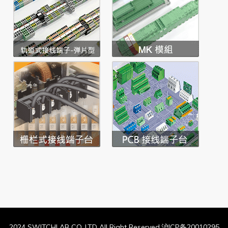
2024 SWITCHLAB CO.,LTD All Right Reserved.沪ICP备20010295