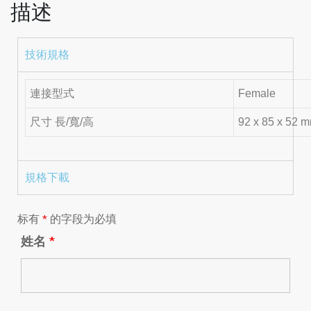
描述
技術規格
連接型式
Female
尺寸 長/寬/高
92 x 85 x 52 
規格下載
标有
*
的字段为必填
姓名
*