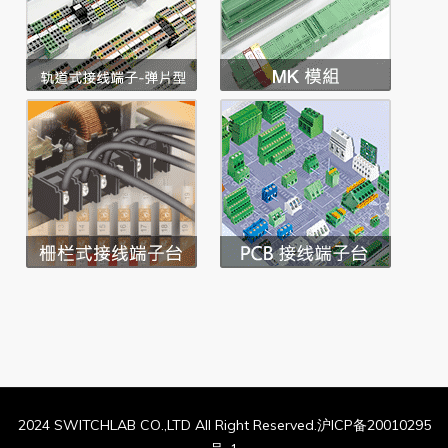
2024 SWITCHLAB CO.,LTD All Right Reserved.沪ICP备20010295