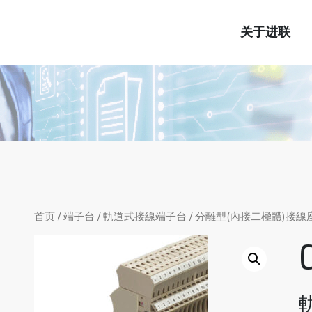
关于进联
首页
/
端子台
/
軌道式接線端子台
/
分離型(內接二極體)接線