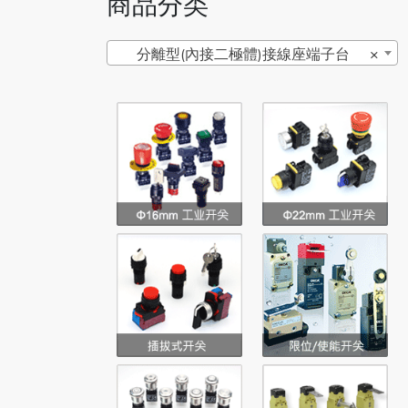
商品分类
分離型(內接二極體)接線座端子台
×