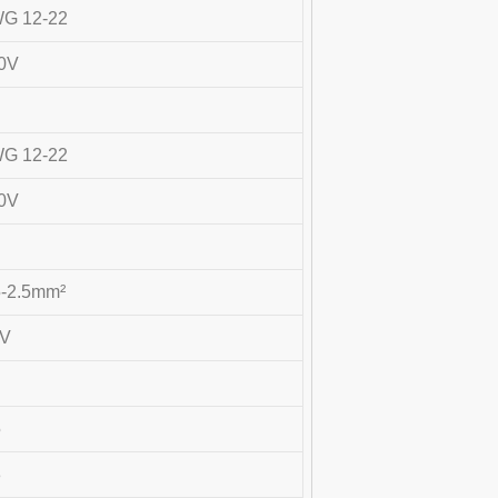
G 12-22
0V
G 12-22
0V
5-2.5mm²
KV
5
3