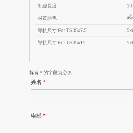
剝線長度
10
材質顏色
導軌尺寸 For TS35x7.5
5x
導軌尺寸 For TS35x15
5x
标有
*
的字段为必填
姓名
*
电邮
*