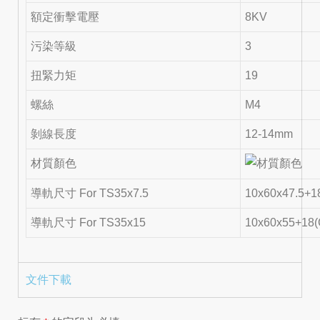
額定衝擊電壓
8KV
污染等級
3
扭緊力矩
19
螺絲
M4
剝線長度
12-14mm
材質顏色
導軌尺寸 For TS35x7.5
10x60x47.5+1
導軌尺寸 For TS35x15
10x60x55+18
文件下載