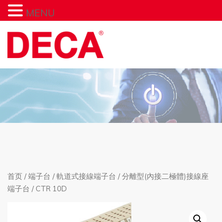
MENU
首页
/
端子台
/
軌道式接線端子台
/
分離型(內接二極體)接線座
端子台
/ CTR 10D