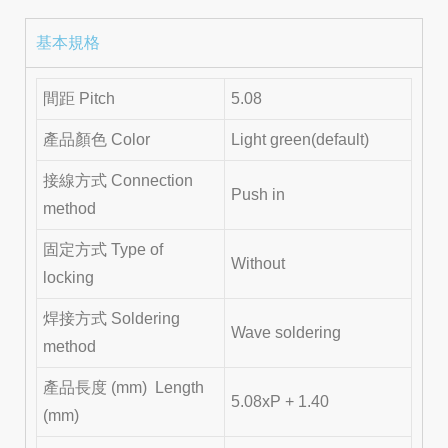
基本規格
間距 Pitch
5.08
產品顏色 Color
Light green(default)
接線方式 Connection
Push in
method
固定方式 Type of
Without
locking
焊接方式 Soldering
Wave soldering
method
產品長度 (mm) Length
5.08xP + 1.40
(mm)