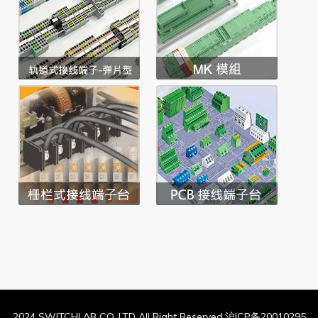
2024 SWITCHLAB CO.,LTD All Right Reserved.沪ICP备20010295