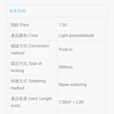
基本規格
間距 Pitch
7.50
產品顏色 Color
Light green(default)
接線方式 Connection
Push in
method
固定方式 Type of
Without
locking
焊接方式 Soldering
Wave soldering
method
產品長度 (mm) Length
7.50xP + 1.80
(mm)