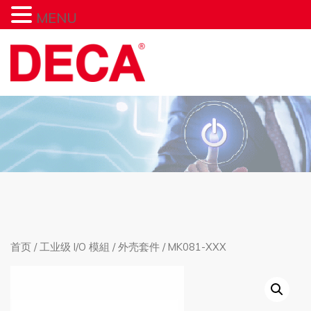
MENU
首页
/
工业级 I/O 模組
/
外壳套件
/ MK081-XXX