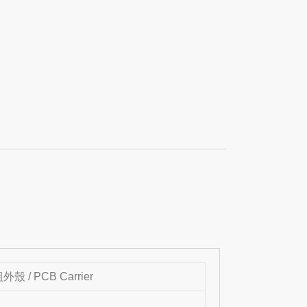
外殼 / PCB Carrier
7