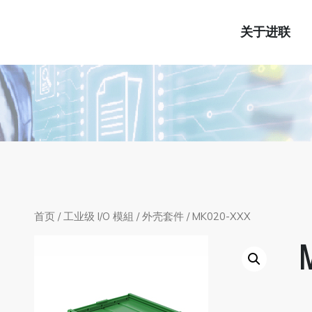
关于进联
首页
/
工业级 I/O 模組
/
外壳套件
/ MK020-XXX