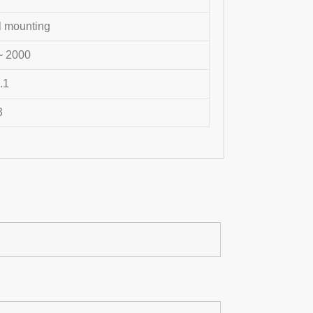
l mounting
~ 2000
.1
3