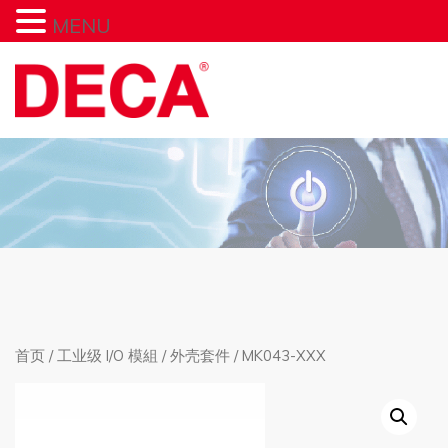
MENU
首页
/
工业级 I/O 模組
/
外壳套件
/ MK043-XXX