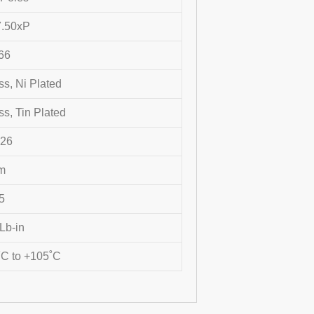
.50xP
66
ss, Ni Plated
ss, Tin Plated
~26
m
5
 Lb-in
˚C to +105˚C