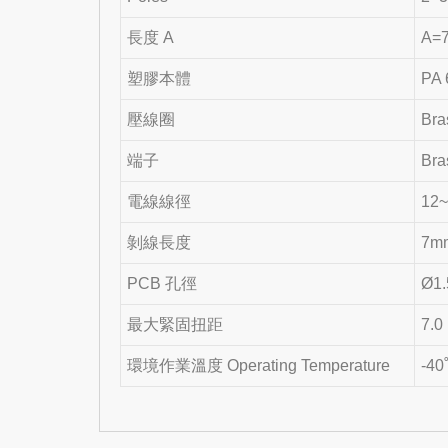
長度 A
A=7
塑膠本體
PA 
壓線圈
Bra
端子
Bra
電線線徑
12
剝線長度
7m
PCB 孔徑
Ø1.
最大緊固扭距
7.0
環境作業溫度 Operating Temperature
-40