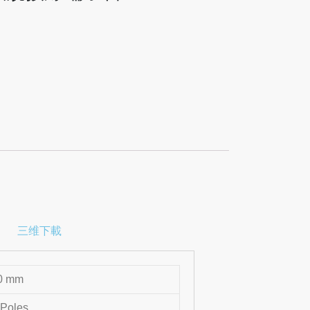
三维下載
0 mm
Poles