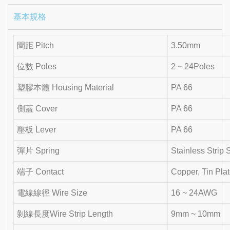
基本規格
間距 Pitch
3.50mm
位數 Poles
2 ~ 24Poles
塑膠本體 Housing Material
PA 66
側蓋 Cover
PA 66
壓板 Lever
PA 66
彈片 Spring
Stainless Strip 
端子 Contact
Copper, Tin Pla
電線線徑 Wire Size
16 ~ 24AWG
剝線長度Wire Strip Length
9mm ~ 10mm