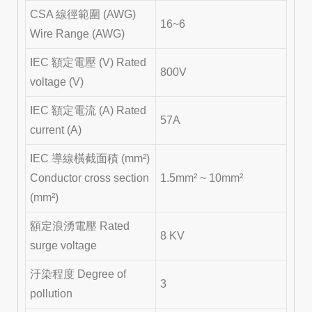
CSA 線徑範圍 (AWG)
16~6
Wire Range (AWG)
IEC 額定電壓 (V) Rated
800V
voltage (V)
IEC 額定電流 (A) Rated
57A
current (A)
IEC 導線橫截面積 (mm²)
Conductor cross section
1.5mm² ~ 10mm²
(mm²)
額定浪湧電壓 Rated
8 KV
surge voltage
汙染程度 Degree of
3
pollution