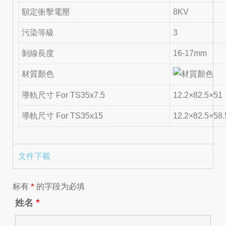
額定衝擊電壓
8KV
污染等級
3
剝線長度
16-17mm
材質顏色
導軌尺寸 For TS35x7.5
12.2×82.5×51
導軌尺寸 For TS35x15
12.2×82.5×58.
文件下載
标有
*
的字段为必填
姓名
*