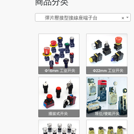
商品分类
彈片壓接型接線座端子台
×