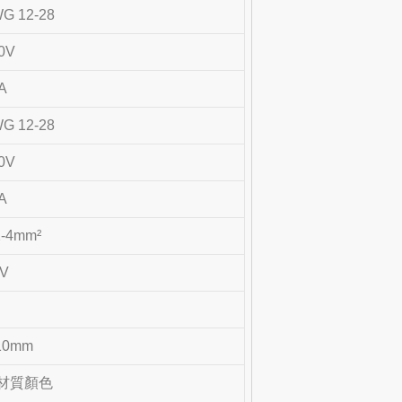
G 12-28
0V
A
G 12-28
0V
A
2-4mm²
KV
10mm