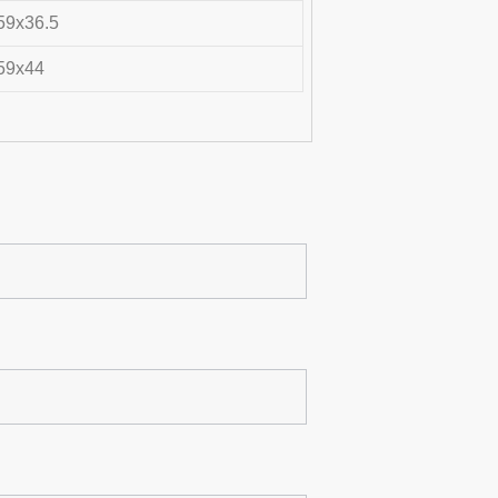
59x36.5
59x44