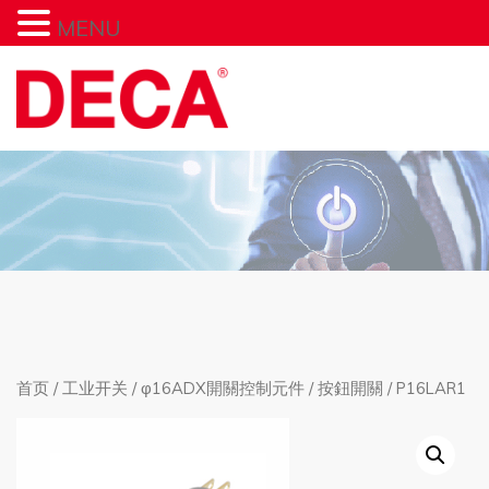
MENU
首页
/
工业开关
/
φ16ADX開關控制元件
/
按鈕開關
/ P16LAR1