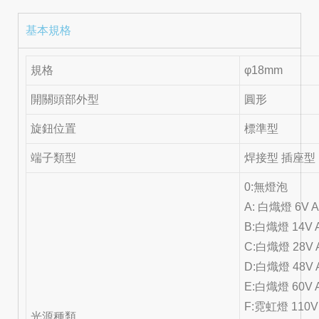
基本規格
規格
φ18mm
開關頭部外型
圓形
旋鈕位置
標準型
端子類型
焊接型 插座型
0:無燈泡
A: 白熾燈 6V 
B:白熾燈 14V 
C:白熾燈 28V 
D:白熾燈 48V 
E:白熾燈 60V 
F:霓虹燈 110V
光源種類