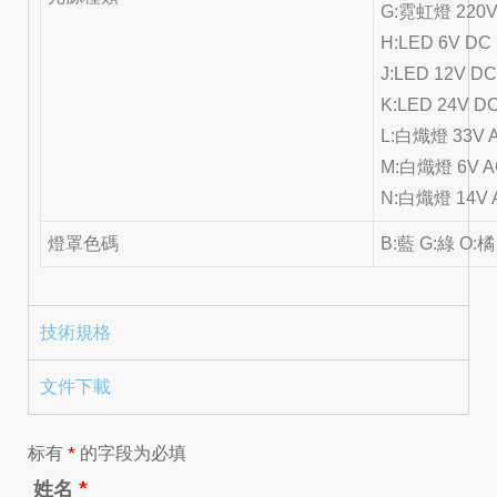
G:霓虹燈 220V
H:LED 6V DC
J:LED 12V D
K:LED 24V D
L:白熾燈 33V 
M:白熾燈 6V A
N:白熾燈 14V 
燈罩色碼
B:藍 G:綠 O:橘
技術規格
文件下載
标有
*
的字段为必填
姓名
*