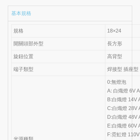
基本規格
規格
18×24
開關頭部外型
長方形
旋鈕位置
高背型
端子類型
焊接型 插座型
0:無燈泡
A: 白熾燈 6V 
B:白熾燈 14V 
C:白熾燈 28V 
D:白熾燈 48V 
E:白熾燈 60V 
F:霓虹燈 110V
光源種類