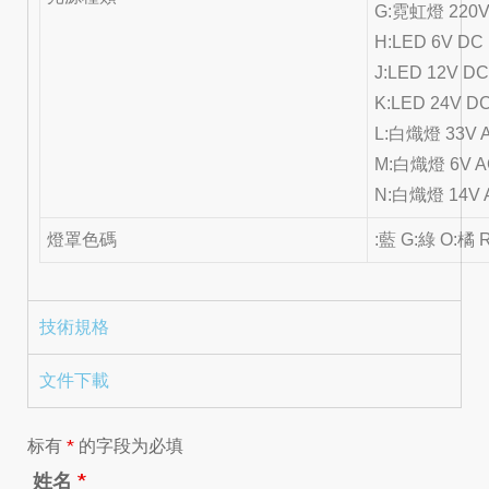
G:霓虹燈 220V
H:LED 6V DC
J:LED 12V D
K:LED 24V D
L:白熾燈 33V 
M:白熾燈 6V A
N:白熾燈 14V 
燈罩色碼
:藍 G:綠 O:橘 
技術規格
文件下載
标有
*
的字段为必填
姓名
*