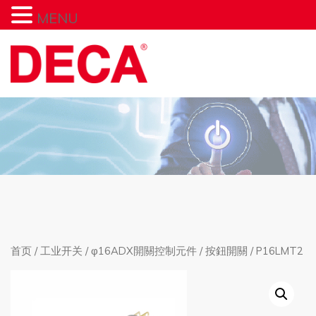
MENU
首页
/
工业开关
/
φ16ADX開關控制元件
/
按鈕開關
/ P16LMT2