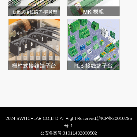
2024 SWITCHLAB CO.,LTD All Right Reserved.沪ICP备20010295
号-1
公安备案号:31011402008582