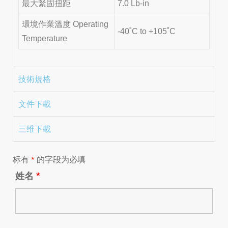
最大緊固扭距
7.0 Lb-in
環境作業溫度 Operating
-40˚C to +105˚C
Temperature
技術規格
文件下載
三维下載
标有
*
的字段为必填
姓名
*