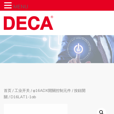
MENU
首页
/
工业开关
/
φ16ADX開關控制元件
/
按鈕開
關
/ D16LAT1-1ab