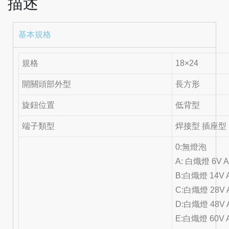
描述
基本規格
規格
18×24
開關頭部外型
長方形
旋鈕位置
低背型
端子類型
焊接型 插座型
0:無燈泡
A: 白熾燈 6V 
B:白熾燈 14V 
C:白熾燈 28V 
D:白熾燈 48V 
E:白熾燈 60V 