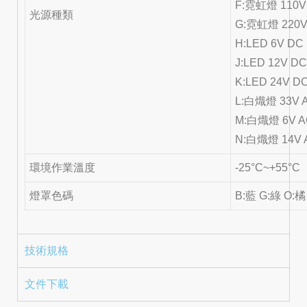
F:霓虹燈 110V
光源種類
G:霓虹燈 220V
H:LED 6V DC
J:LED 12V D
K:LED 24V D
L:白熾燈 33V 
M:白熾燈 6V A
N:白熾燈 14V 
環境作業溫度
-25°C~+55°C
燈罩色碼
B:藍 G:綠 O:橘
技術規格
文件下載