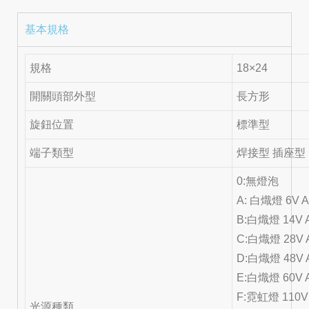
基本規格
規格
18×24
開關頭部外型
長方形
旋鈕位置
標準型
端子類型
焊接型 插座型
0:無燈泡
A: 白熾燈 6V 
B:白熾燈 14V 
C:白熾燈 28V 
D:白熾燈 48V 
E:白熾燈 60V 
F:霓虹燈 110V
光源種類