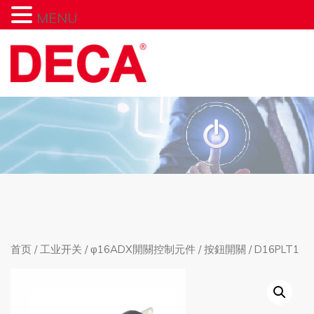
MENU
首页
/
工业开关
/
φ16ADX開關控制元件
/
按鈕開關
/ D16PLT1