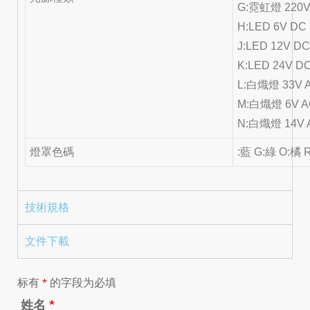
G:霓虹燈 220V
H:LED 6V DC
J:LED 12V D
K:LED 24V D
L:白熾燈 33V 
M:白熾燈 6V A
N:白熾燈 14V 
燈罩色碼
:藍 G:綠 O:橘 
技術規格
文件下載
标有
*
的字段为必填
姓名
*