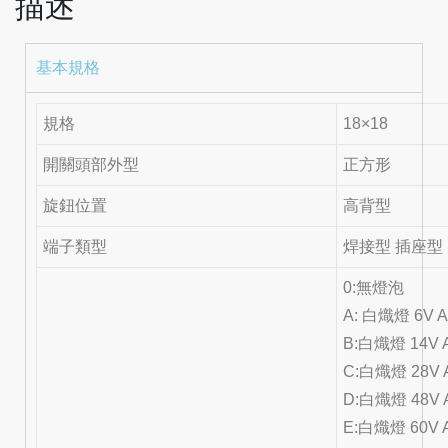
描述
基本規格
規格
18×18
開關頭部外型
正方形
旋鈕位置
高背型
端子類型
焊接型 插座型
0:無燈泡
A: 白熾燈 6V 
B:白熾燈 14V 
C:白熾燈 28V 
D:白熾燈 48V 
E:白熾燈 60V 