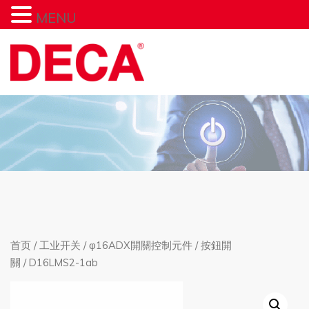
MENU
首页
/
工业开关
/
φ16ADX開關控制元件
/
按鈕開
關
/ D16LMS2-1ab