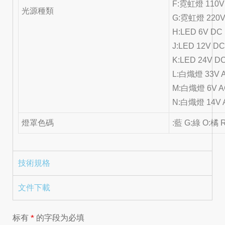
F:霓虹燈 110V
光源種類
G:霓虹燈 220V
H:LED 6V DC
J:LED 12V D
K:LED 24V D
L:白熾燈 33V 
M:白熾燈 6V A
N:白熾燈 14V 
燈罩色碼
:藍 G:綠 O:橘 
技術規格
文件下載
标有
*
的字段为必填