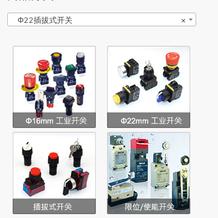
Φ22插拔式开关
×