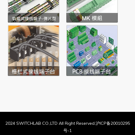
2024 SWITCHLAB CO.,LTD All Right Reserved.沪ICP备20010295
号-1