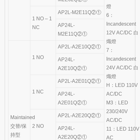
燈
AP2L-M2E11Q②①
6：
1 NO – 1
Incandescent
AP24L-
NC
12V AC/DC 白
M2E11Q②①
熾燈
AP2L-A2E10Q②①
7：
1 NO
Incandescent
AP24L-
24V AC/DC 白
A2E10Q②①
熾燈
AP2L-A2E01Q②①
H：LED 110V
1 NC
AP24L-
AC/DC
A2E01Q②①
M3：LED
230/240V
AP2L-A2E20Q②①
Maintained
AC/DC
交替/保
2 NO
AP24L-
11：LED 110V
持型
A2E20Q②①
AC