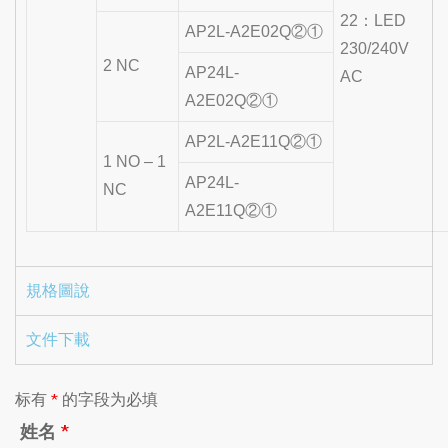
22：LED
AP2L-A2E02Q②①
230/240V
2 NC
AP24L-
AC
A2E02Q②①
AP2L-A2E11Q②①
1 NO – 1
AP24L-
NC
A2E11Q②①
規格圖說
文件下載
标有
*
的字段为必填
姓名
*