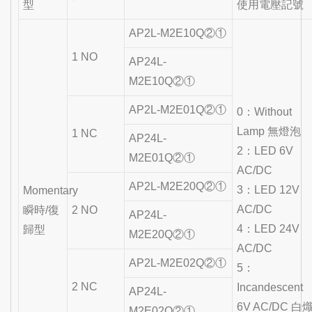
型
使用電壓記號
AP2L-M2E10Q②①
1 NO
AP24L-
M2E10Q②①
AP2L-M2E01Q②①
0：Without
Lamp 無燈泡
1 NC
AP24L-
2：LED 6V
M2E01Q②①
AC/DC
AP2L-M2E20Q②①
3：LED 12V
Momentary
AC/DC
瞬時/復
2 NO
AP24L-
4：LED 24V
歸型
M2E20Q②①
AC/DC
AP2L-M2E02Q②①
5：
2 NC
Incandescent
AP24L-
6V AC/DC 白
M2E02Q②①