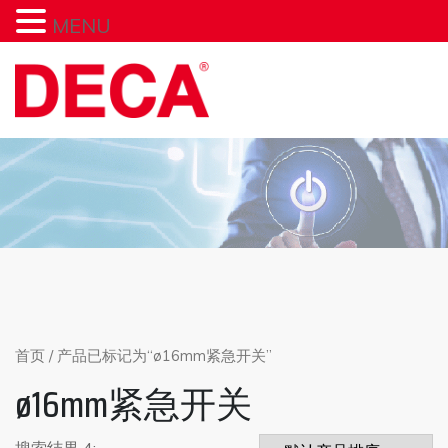
MENU
Skip
to
content
首页
/ 产品已标记为“ø16mm紧急开关”
ø16mm紧急开关
搜索结果 4: