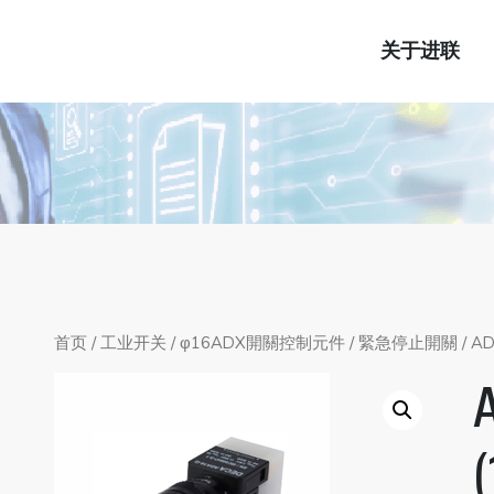
关于进联
首页
/
工业开关
/
φ16ADX開關控制元件
/
緊急停止開關
/ AD
(