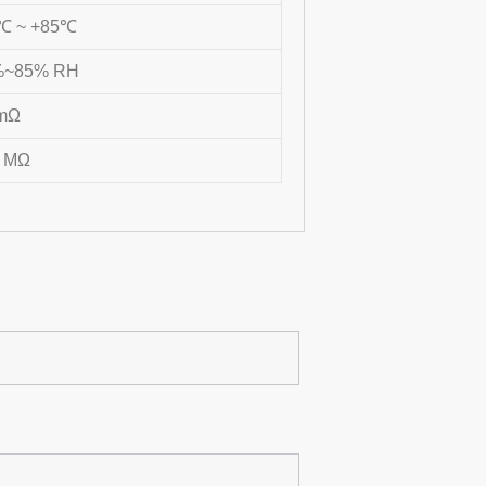
℃ ~ +85℃
%~85% RH
 mΩ
0 MΩ