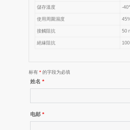
儲存溫度
-40
使用周圍濕度
45
接觸阻抗
50
絕緣阻抗
10
标有
*
的字段为必填
姓名
*
电邮
*