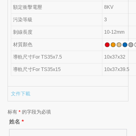
額定衝擊電壓
8KV
污染等級
3
剝線長度
10-12mm
材質顏色
導軌尺寸For TS35x7.5
10x37x32
導軌尺寸For TS35x15
10x37x39.5
文件下載
标有
*
的字段为必填
姓名
*