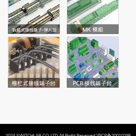
2024 SWITCHLAB CO.,LTD All Right Reserved.沪ICP备20010295