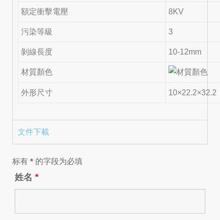
額定衝擊電壓
8KV
污染等級
3
剝線長度
10-12mm
材質顏色
外形尺寸
10×22.2×32.2
文件下載
标有
*
的字段为必填
姓名
*