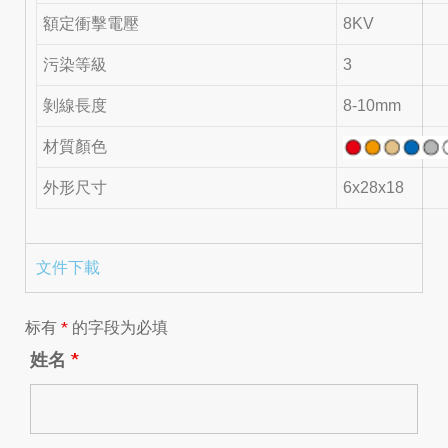
額定衝擊電壓
8KV
污染等級
3
剝線長度
8-10mm
材質顏色
外形尺寸
6x28x18
文件下載
标有
*
的字段为必填
姓名
*