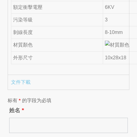
額定衝擊電壓
6KV
污染等級
3
剝線長度
8-10mm
材質顏色
外形尺寸
10x28x18
文件下載
标有
*
的字段为必填
姓名
*