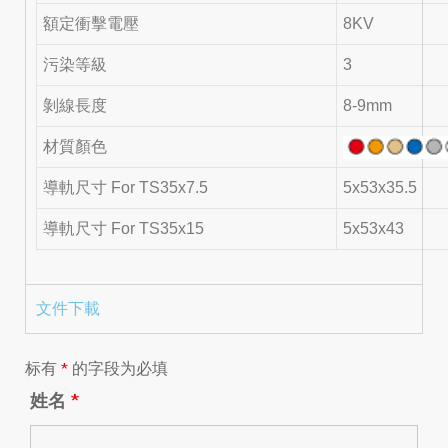
額定衝擊電壓
8KV
污染等級
3
剝線長度
8-9mm
材質顏色
導軌尺寸 For TS35x7.5
5x53x35.5
導軌尺寸 For TS35x15
5x53x43
文件下載
标有
*
的字段为必填
姓名
*