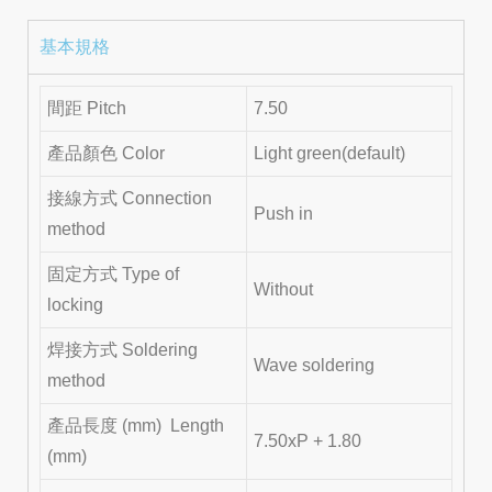
基本規格
間距 Pitch
7.50
產品顏色 Color
Light green(default)
接線方式 Connection
Push in
method
固定方式 Type of
Without
locking
焊接方式 Soldering
Wave soldering
method
產品長度 (mm) Length
7.50xP + 1.80
(mm)