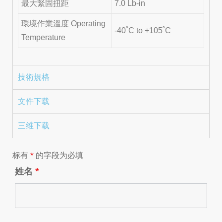
最大緊固扭距
7.0 Lb-in
環境作業溫度 Operating
-40˚C to +105˚C
Temperature
技術規格
文件下载
三维下载
标有
*
的字段为必填
姓名
*