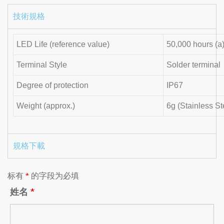
技術規格
LED Life (reference value)
50,000 hours (a
Terminal Style
Solder terminal
Degree of protection
IP67
Weight (approx.)
6g (Stainless St
規格下載
标有
*
的字段为必填
姓名
*