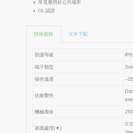
常見應用於公共場所
UL 認證
技術規格
文件下載
防護等級
IP6
端子類型
Sol
操作溫度
–25
Dam
抗衝擊性
ext
機械壽命
25
S:S
表面處理(▼)
Ste