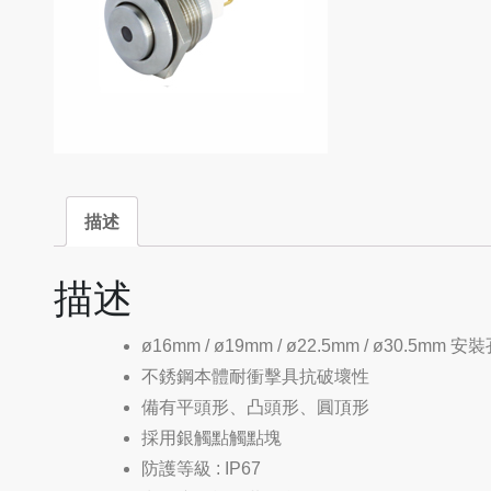
描述
描述
ø16mm / ø19mm / ø22.5mm / ø30.5mm 安
不銹鋼本體耐衝擊具抗破壞性
備有平頭形、凸頭形、圓頂形
採用銀觸點觸點塊
防護等級 : IP67