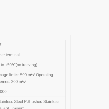
7
der terminal
 to +50℃(no freezing)
age limits: 500 m/s² Operating
remes: 200 m/s²
0000
tainless Steel P:Brushed Stainless
el A:Aluminum