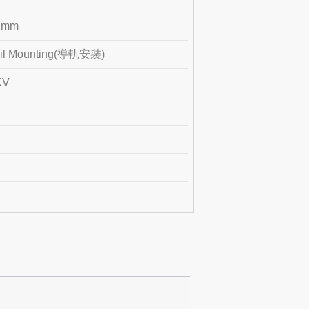
2mm
il Mounting(導軌安裝)
KV