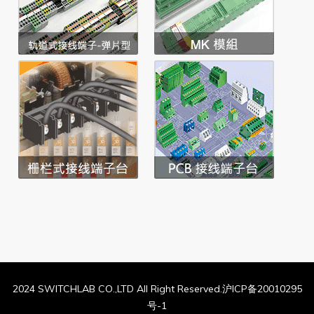
2024 SWITCHLAB CO.,LTD All Right Reserved.沪ICP备20010295
号-1