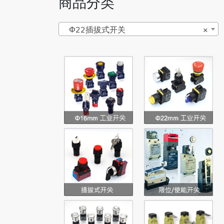
商品分类
Φ22插拔式开关
×