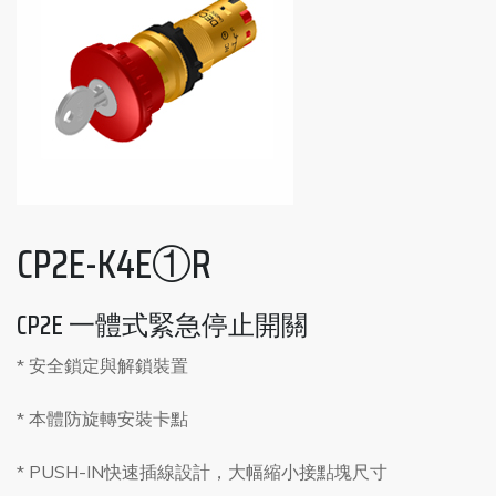
CP2E-K4E①R
CP2E 一體式緊急停止開關
* 安全鎖定與解鎖裝置
* 本體防旋轉安裝卡點
* PUSH-IN快速插線設計，大幅縮小接點塊尺寸