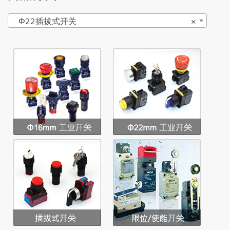
Φ22插拔式开关
×