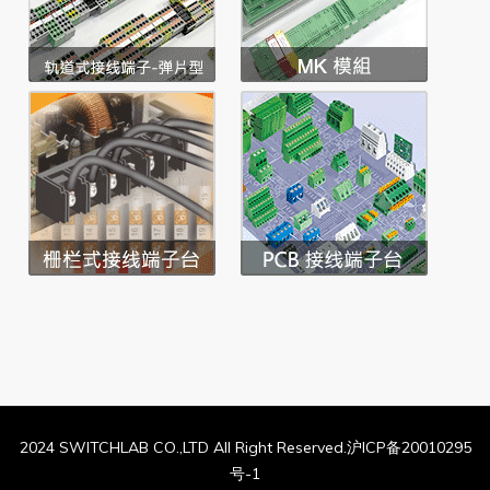
2024 SWITCHLAB CO.,LTD All Right Reserved.沪ICP备20010295
号-1