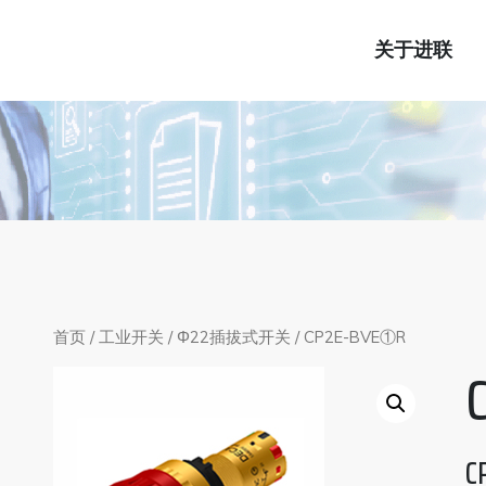
关于进联
首页
/
工业开关
/
Φ22插拔式开关
/ CP2E-BVE①R