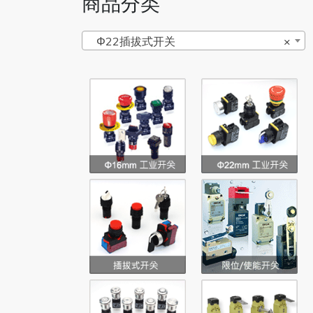
商品分类
Φ22插拔式开关
×