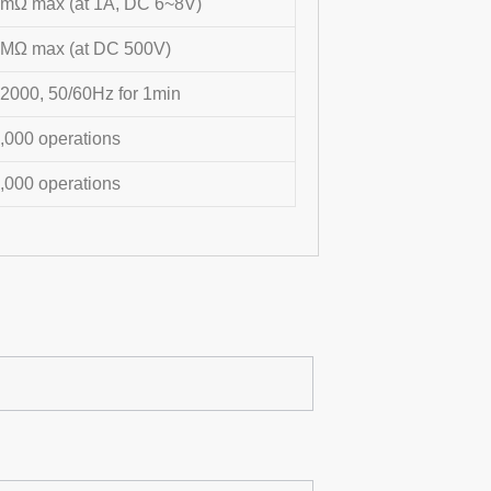
mΩ max (at 1A, DC 6~8V)
MΩ max (at DC 500V)
2000, 50/60Hz for 1min
,000 operations
,000 operations