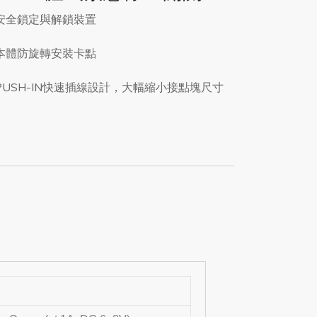
 安全鎖定與解鎖裝置
 本體防旋轉安裝卡點
 PUSH-IN快速插線設計，大幅縮小接點塊尺寸