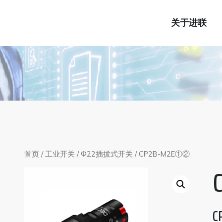
关于进联
首页
/
工业开关
/
Φ22插拔式开关
/ CP2B-M2E①②