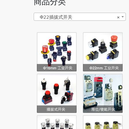
商品分类
Φ22插拔式开关
×