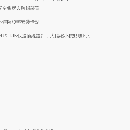
 安全鎖定與解鎖裝置
 本體防旋轉安裝卡點
 PUSH-IN快速插線設計，大幅縮小接點塊尺寸