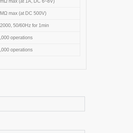
mΩ max (at 1A, DC 6~8V)
MΩ max (at DC 500V)
2000, 50/60Hz for 1min
,000 operations
,000 operations