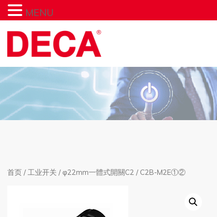
MENU
首页
/
工业开关
/
φ22mm一體式開關C2
/ C2B-M2E①②