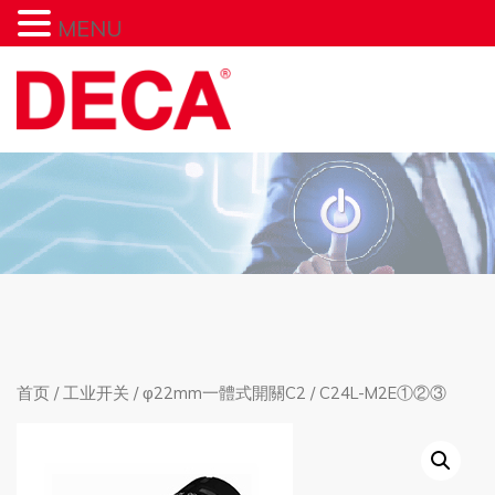
MENU
首页
/
工业开关
/
φ22mm一體式開關C2
/ C24L-M2E①②③