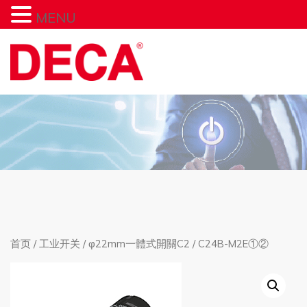
MENU
首页
/
工业开关
/
φ22mm一體式開關C2
/ C24B-M2E①②