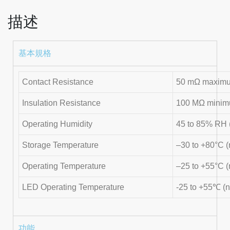
描述
基本規格
Contact Resistance
50 mΩ maximum 
Insulation Resistance
100 MΩ mini
Operating Humidity
45 to 85% RH 
Storage Temperature
–30 to +80°C (
Operating Temperature
–25 to +55°C (
LED Operating Temperature
-25 to +55℃ (n
功能