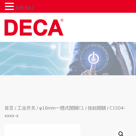
MENU
首页
/
工业开关
/
φ16mm一體式開關C1
/
按鈕開關
/ C1S04-
xxxx-x