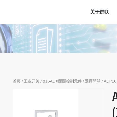
关于进联
首页
/
工业开关
/
φ16ADX開關控制元件
/
選擇開關
/ ADP16C
A
(