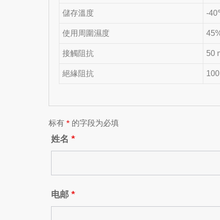
儲存溫度
-40
使用周圍濕度
45
接觸阻抗
50
絕緣阻抗
10
标有
*
的字段为必填
姓名
*
电邮
*