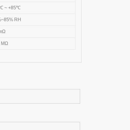
℃ ~ +85℃
%~85% RH
 mΩ
0 MΩ