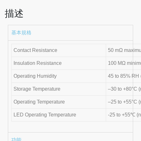
描述
基本規格
Contact Resistance
50 mΩ maximum 
Insulation Resistance
100 MΩ mini
Operating Humidity
45 to 85% RH 
Storage Temperature
–30 to +80°C (
Operating Temperature
–25 to +55°C (
LED Operating Temperature
-25 to +55℃ (n
功能