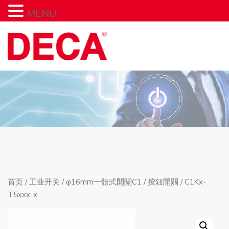
MENU
首页
/
工业开关
/
φ16mm一體式開關C1
/
按鈕開關
/ C1Kx-
T5xxx-x